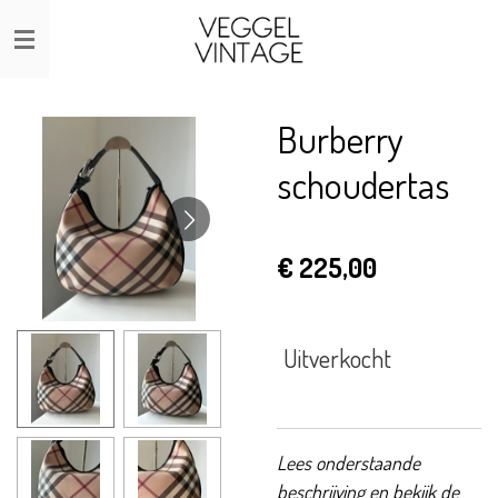
Ga
direct
naar
de
Burberry
hoofdinhoud
schoudertas
€ 225,00
Uitverkocht
Lees onderstaande
beschrijving en bekijk de