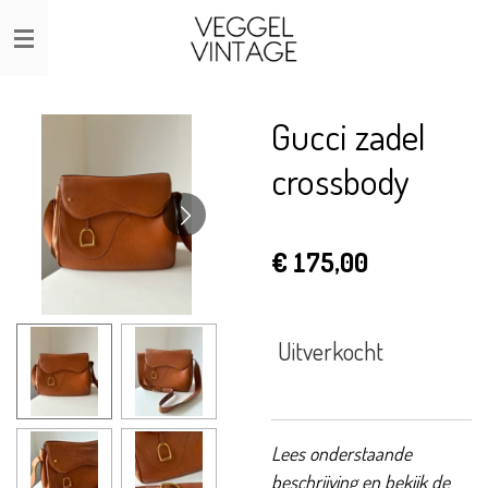
Ga
direct
naar
de
Gucci zadel
hoofdinhoud
crossbody
€ 175,00
Uitverkocht
Lees onderstaande
beschrijving en bekijk de