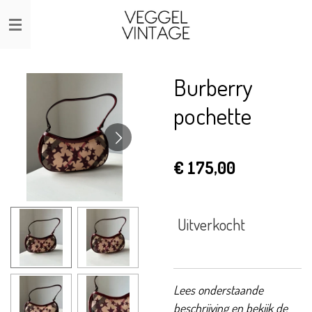
Ga
direct
naar
de
Burberry
hoofdinhoud
pochette
€ 175,00
Uitverkocht
Lees onderstaande
beschrijving en bekijk de