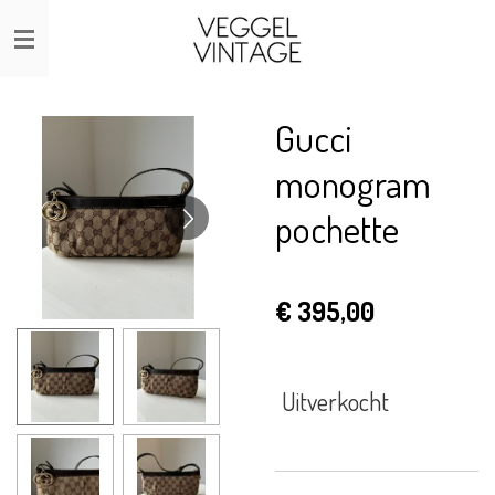
Ga
direct
naar
de
Gucci
hoofdinhoud
monogram
pochette
€ 395,00
Uitverkocht