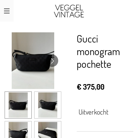
Ga
direct
naar
de
Gucci
hoofdinhoud
monogram
pochette
€ 375,00
Uitverkocht