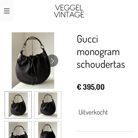
Ga
direct
naar
de
Gucci
hoofdinhoud
monogram
schoudertas
€ 395,00
Uitverkocht