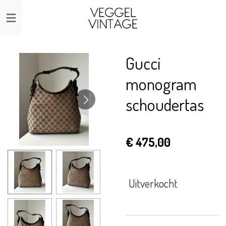
Ga
direct
naar
de
Gucci
hoofdinhoud
monogram
schoudertas
€ 475,00
Uitverkocht