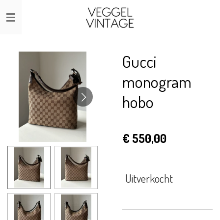
Ga
direct
naar
de
Gucci
hoofdinhoud
monogram
hobo
€ 550,00
Uitverkocht