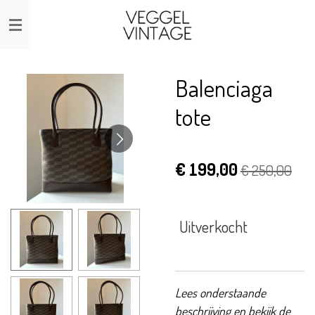
Ga
direct
naar
de
Balenciaga
hoofdinhoud
tote
€ 199,00
€ 250,00
Uitverkocht
Lees onderstaande
beschrijving en bekijk de