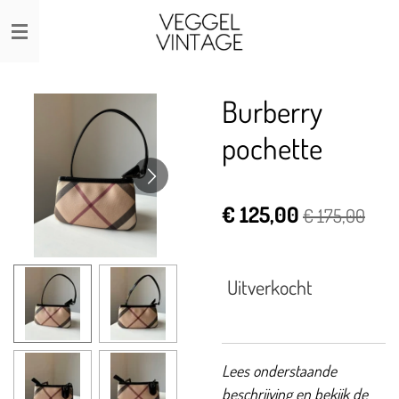
Ga
direct
naar
de
Burberry
hoofdinhoud
pochette
€ 125,00
€ 175,00
Uitverkocht
Lees onderstaande
beschrijving en bekijk de