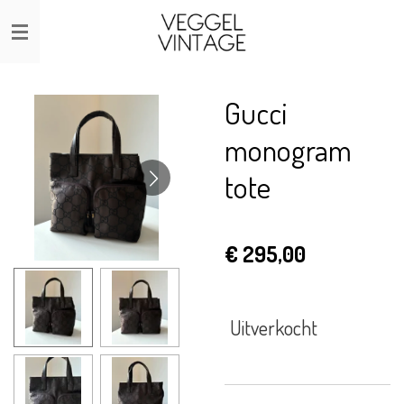
Ga
direct
naar
de
Gucci
hoofdinhoud
monogram
tote
€ 295,00
Uitverkocht