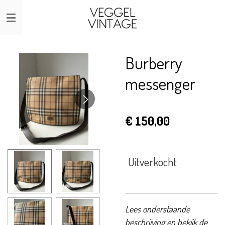
Ga
direct
naar
de
Burberry
hoofdinhoud
messenger
€ 150,00
Uitverkocht
Lees onderstaande
beschrijving en bekijk de