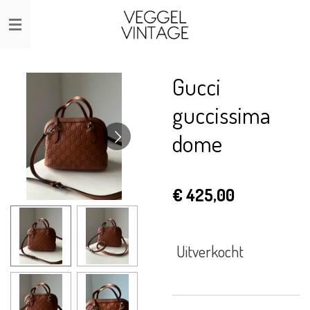
Ga
direct
naar
de
Gucci
hoofdinhoud
guccissima
dome
€ 425,00
Uitverkocht