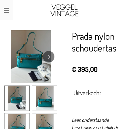
Ga
direct
naar
de
Prada nylon
hoofdinhoud
schoudertas
€ 395,00
Uitverkocht
Lees onderstaande
beschrijving en bekijk de