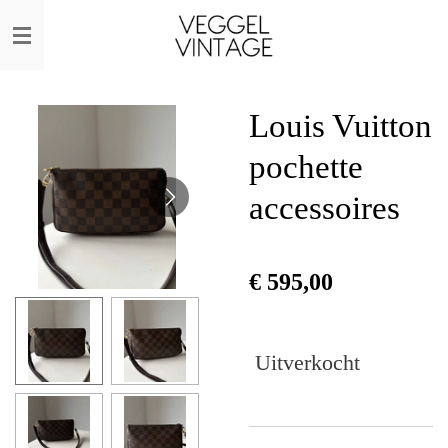
Ga
direct
naar
de
Louis Vuitton
hoofdinhoud
pochette
accessoires
€ 595,00
Uitverkocht