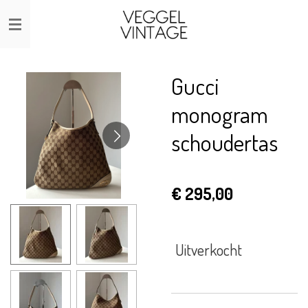
Ga
direct
naar
de
Gucci
hoofdinhoud
monogram
schoudertas
€ 295,00
Uitverkocht