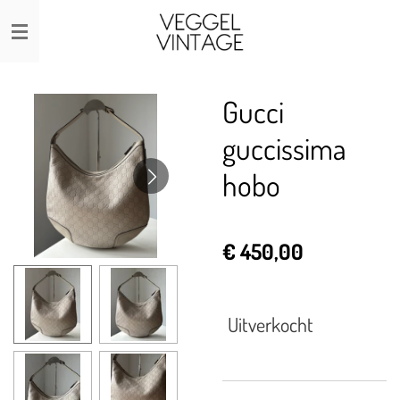
Ga
direct
naar
de
Gucci
hoofdinhoud
guccissima
hobo
€ 450,00
Uitverkocht