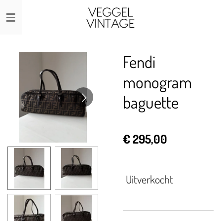
Ga
direct
naar
de
Fendi
hoofdinhoud
monogram
baguette
€ 295,00
Uitverkocht