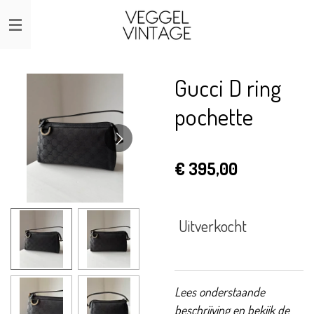
Ga
direct
naar
de
Gucci D ring
hoofdinhoud
pochette
€ 395,00
Uitverkocht
Lees onderstaande
beschrijving en bekijk de