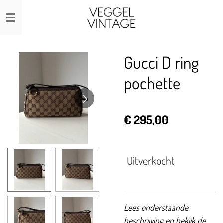
Ga
direct
naar
de
Gucci D ring
hoofdinhoud
pochette
€ 295,00
Uitverkocht
Lees onderstaande
beschrijving en bekijk de