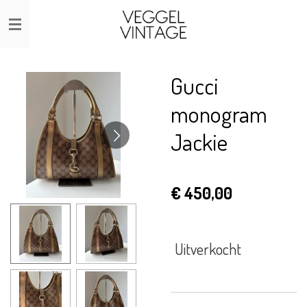
Ga
direct
naar
de
Gucci
hoofdinhoud
monogram
Jackie
€ 450,00
Uitverkocht