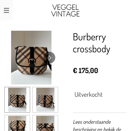
Ga
direct
naar
de
Burberry
hoofdinhoud
crossbody
€ 175,00
Uitverkocht
Lees onderstaande
beschrijving en bekijk de