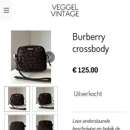
Ga
direct
naar
de
Burberry
hoofdinhoud
crossbody
€ 125,00
Uitverkocht
Lees onderstaande
beschrijving en bekijk de