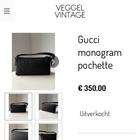
Ga
direct
naar
de
Gucci
hoofdinhoud
monogram
pochette
€ 350,00
Uitverkocht