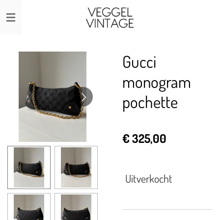
Ga
direct
naar
de
Gucci
hoofdinhoud
monogram
pochette
€ 325,00
Uitverkocht