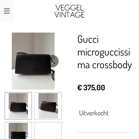
Ga
direct
naar
de
Gucci
hoofdinhoud
microguccissi
ma crossbody
€ 375,00
Uitverkocht