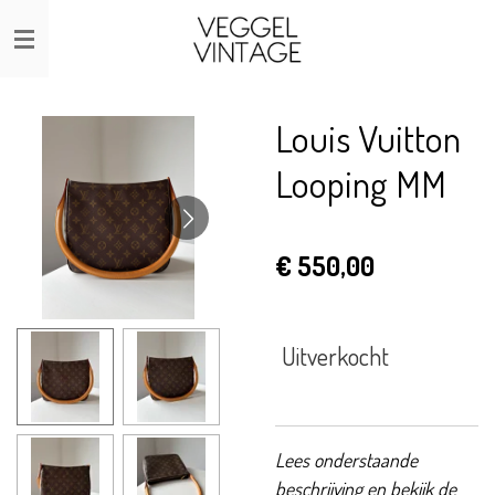
Ga
direct
naar
de
Louis Vuitton
hoofdinhoud
Looping MM
€ 550,00
Uitverkocht
Lees onderstaande
beschrijving en bekijk de