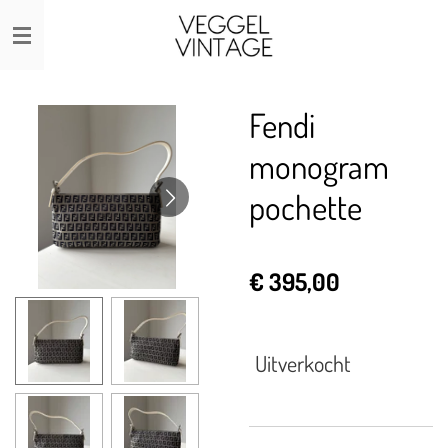
Ga
direct
naar
de
Fendi
hoofdinhoud
monogram
pochette
€ 395,00
Uitverkocht