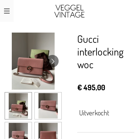
Ga
direct
naar
de
Gucci
hoofdinhoud
interlocking
woc
€ 495,00
Uitverkocht