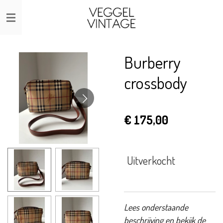
Ga
direct
naar
de
Burberry
hoofdinhoud
crossbody
€ 175,00
Uitverkocht
Lees onderstaande
beschrijving en bekijk de