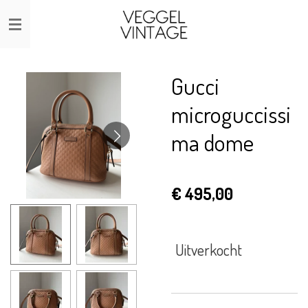
Ga
direct
naar
de
Gucci
hoofdinhoud
microguccissi
ma dome
€ 495,00
Uitverkocht