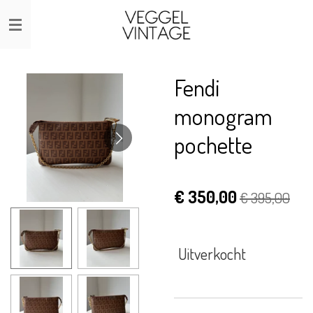
Ga
direct
naar
de
Fendi
hoofdinhoud
monogram
pochette
€ 350,00
€ 395,00
Uitverkocht