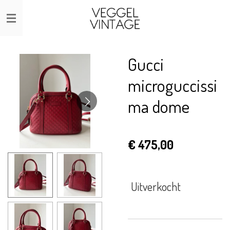
Ga
direct
naar
de
Gucci
hoofdinhoud
microguccissi
ma dome
€ 475,00
Uitverkocht