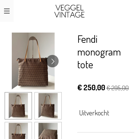
Ga
direct
naar
de
Fendi
hoofdinhoud
monogram
tote
€ 250,00
€ 295,00
Uitverkocht