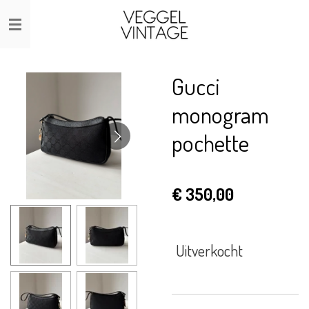
Ga
direct
naar
de
Gucci
hoofdinhoud
monogram
pochette
€ 350,00
Uitverkocht