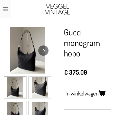
Ga
direct
naar
de
Gucci
hoofdinhoud
monogram
hobo
€ 375,00
In winkelwagen