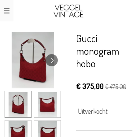
Ga
direct
naar
de
Gucci
hoofdinhoud
monogram
hobo
€ 375,00
€ 475,00
Uitverkocht