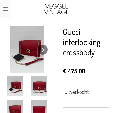
Ga
direct
naar
de
Gucci
hoofdinhoud
interlocking
crossbody
€ 475,00
Uitverkocht