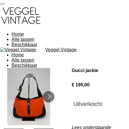
Ga
direct
naar
de
hoofdinhoud
Home
Alle tassen
Beschikbaar
Veggel Vintage
Home
Alle tassen
Beschikbaar
Gucci jackie
€ 195,00
Uitverkocht
Lees onderstaande