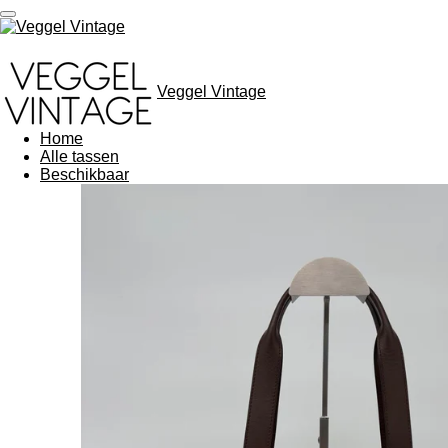
Ga
direct
naar
de
hoofdinhoud
Veggel Vintage
Home
Alle tassen
Beschikbaar