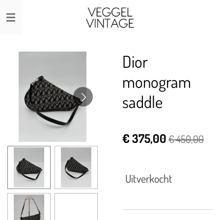
Ga
direct
naar
de
Dior
hoofdinhoud
monogram
saddle
€ 375,00
€ 450,00
Uitverkocht