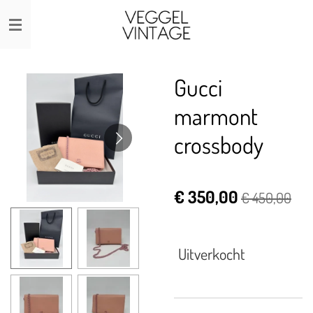
Ga
direct
naar
de
Gucci
hoofdinhoud
marmont
crossbody
€ 350,00
€ 450,00
Uitverkocht