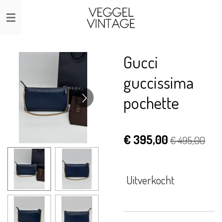
Ga
direct
naar
de
Gucci
hoofdinhoud
guccissima
pochette
€ 395,00
€ 495,00
Uitverkocht