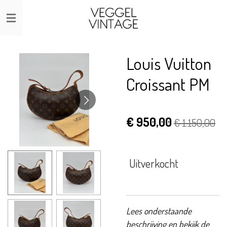
Ga
direct
naar
de
Louis Vuitton
hoofdinhoud
Croissant PM
€ 950,00
€ 1.150,00
Uitverkocht
Lees onderstaande
beschrijving en bekijk de