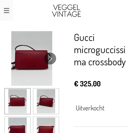
Ga
direct
naar
de
Gucci
hoofdinhoud
microguccissi
ma crossbody
€ 325,00
Uitverkocht