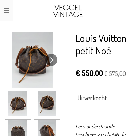
Ga
direct
naar
de
Louis Vuitton
hoofdinhoud
petit Noé
€ 550,00
€ 575,00
Uitverkocht
Lees onderstaande
beschrijving en bekijk de