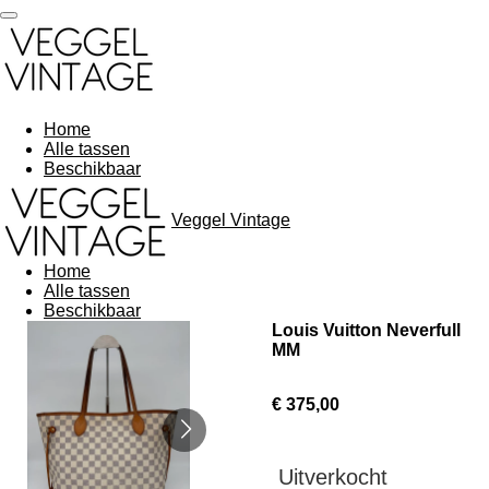
Ga
direct
naar
de
hoofdinhoud
Home
Alle tassen
Beschikbaar
Veggel Vintage
Home
Alle tassen
Beschikbaar
Louis Vuitton Neverfull
MM
€ 375,00
Uitverkocht