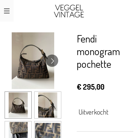
Ga
direct
naar
de
Fendi
hoofdinhoud
monogram
pochette
€ 295,00
Uitverkocht