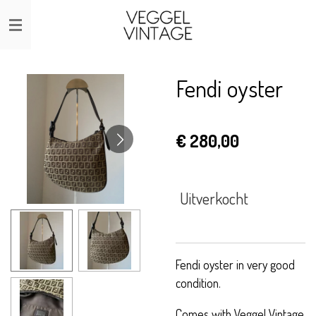
Ga
direct
naar
de
Fendi oyster
hoofdinhoud
€ 280,00
Uitverkocht
Fendi oyster in very good
condition.
Comes with Veggel Vintage