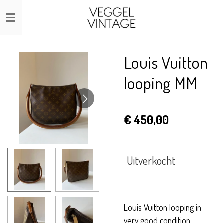
Ga
direct
naar
de
Louis Vuitton
hoofdinhoud
looping MM
€ 450,00
Uitverkocht
Louis Vuitton looping in
very good condition.